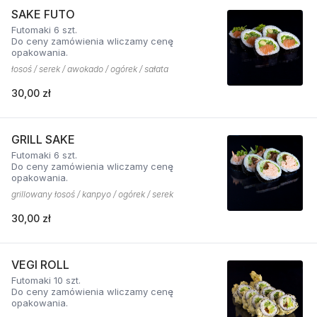
SAKE FUTO
Futomaki 6 szt.
Do ceny zamówienia wliczamy cenę
opakowania.
łosoś / serek / awokado / ogórek / sałata
30,00 zł
GRILL SAKE
Futomaki 6 szt.
Do ceny zamówienia wliczamy cenę
opakowania.
grillowany łosoś / kanpyo / ogórek / serek
30,00 zł
VEGI ROLL
Futomaki 10 szt.
Do ceny zamówienia wliczamy cenę
opakowania.