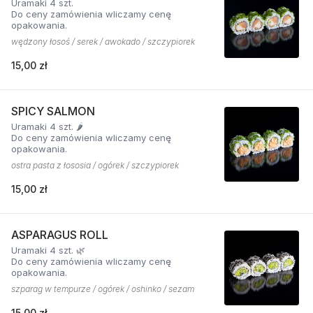
Uramaki 4 szt.
Do ceny zamówienia wliczamy cenę
opakowania.
wędzony łosoś / serek / awokado / szczypiorek
15,00 zł
SPICY SALMON
Uramaki 4 szt. 🌶️
Do ceny zamówienia wliczamy cenę
opakowania.
ostra pasta z łososia / ogórek / szczypiorek
15,00 zł
ASPARAGUS ROLL
Uramaki 4 szt. 🌿
Do ceny zamówienia wliczamy cenę
opakowania.
szparag w tempurze / ogórek / oshinko / sezam
15,00 zł