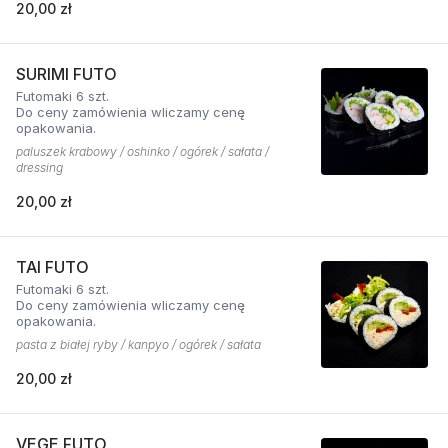
20,00 zł
SURIMI FUTO
Futomaki 6 szt.
Do ceny zamówienia wliczamy cenę
opakowania.
paluszek krabowy / oshinko / ogórek / sałata /
dressing
20,00 zł
TAI FUTO
Futomaki 6 szt.
Do ceny zamówienia wliczamy cenę
opakowania.
pasta z białej ryby / kanpyo / ogórek / sałata
20,00 zł
VEGE FUTO