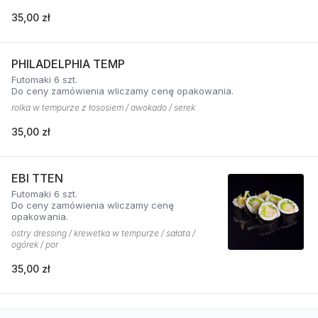
35,00 zł
PHILADELPHIA TEMP
Futomaki 6 szt.
Do ceny zamówienia wliczamy cenę opakowania.
rolka w tempurze z łososiem / awokado / serek
35,00 zł
EBI TTEN
Futomaki 6 szt.
Do ceny zamówienia wliczamy cenę
opakowania.
ostry dressing / krewetka w tempurze / sałata /
ogórek / por
35,00 zł