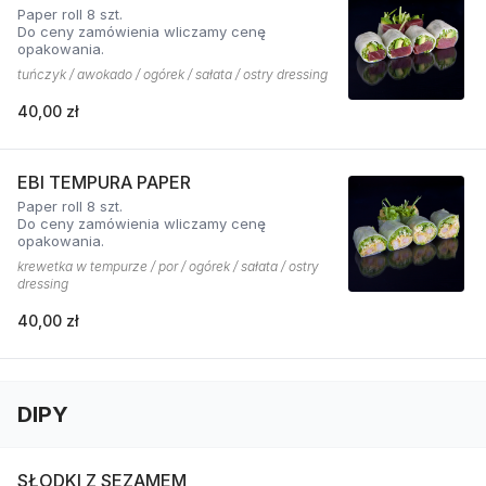
Paper roll 8 szt.
Do ceny zamówienia wliczamy cenę
opakowania.
tuńczyk / awokado / ogórek / sałata / ostry dressing
40,00 zł
EBI TEMPURA PAPER
Paper roll 8 szt.
Do ceny zamówienia wliczamy cenę
opakowania.
krewetka w tempurze / por / ogórek / sałata / ostry
dressing
40,00 zł
DIPY
SŁODKI Z SEZAMEM