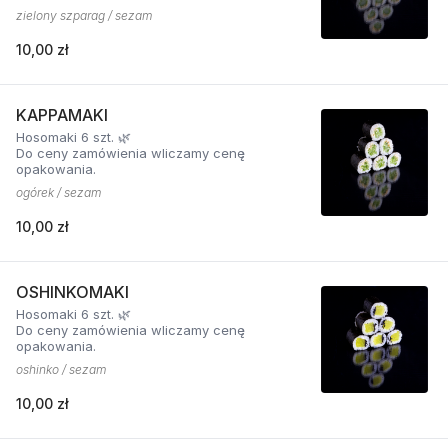
zielony szparag / sezam
10,00 zł
KAPPAMAKI
Hosomaki 6 szt. 🌿
Do ceny zamówienia wliczamy cenę
opakowania.
ogórek / sezam
10,00 zł
OSHINKOMAKI
Hosomaki 6 szt. 🌿
Do ceny zamówienia wliczamy cenę
opakowania.
oshinko / sezam
10,00 zł