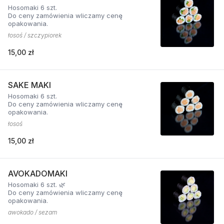
Hosomaki 6 szt.
Do ceny zamówienia wliczamy cenę
opakowania.
łosoś / szczypiorek
15,00 zł
SAKE MAKI
Hosomaki 6 szt.
Do ceny zamówienia wliczamy cenę
opakowania.
łosoś
15,00 zł
AVOKADOMAKI
Hosomaki 6 szt. 🌿
Do ceny zamówienia wliczamy cenę
opakowania.
awokado / sezam