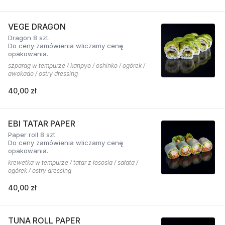
VEGE DRAGON
Dragon 8 szt.
Do ceny zamówienia wliczamy cenę
opakowania.
szparag w tempurze / kanpyo / oshinko / ogórek /
awokado / ostry dressing
40,00 zł
EBI TATAR PAPER
Paper roll 8 szt.
Do ceny zamówienia wliczamy cenę
opakowania.
krewetka w tempurze / tatar z łososia / sałata /
ogórek / ostry dressing
40,00 zł
TUNA ROLL PAPER