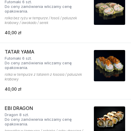
Futomaki 6 szt.
Do ceny zamówienia wliczamy cenę
opakowania.
rolka bez ryżu w tempurze / łosoś / paluszek
krabowy / awokado / serek
40,00 zł
TATAR YAMA
Futomaki 6 szt.
Do ceny zamówienia wliczamy cenę
opakowania.
rolka w tempurze z tatarem z łososia / paluszek
krabowy
40,00 zł
EBI DRAGON
Dragon 8 szt.
Do ceny zamówienia wliczamy cenę
opakowania.
krewetka w tempurze / oshinko / ostry dressing /