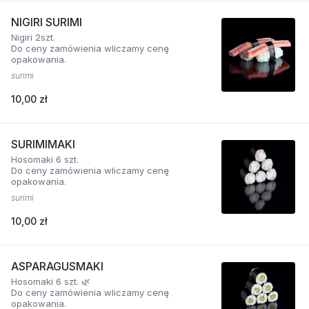
NIGIRI SURIMI
Nigiri 2szt.
Do ceny zamówienia wliczamy cenę
opakowania.
surimi
10,00 zł
SURIMIMAKI
Hosomaki 6 szt.
Do ceny zamówienia wliczamy cenę
opakowania.
surimi
10,00 zł
ASPARAGUSMAKI
Hosomaki 6 szt. 🌿
Do ceny zamówienia wliczamy cenę
opakowania.