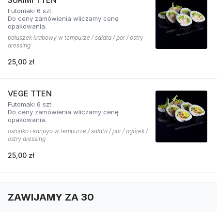
Futomaki 6 szt.
Do ceny zamówienia wliczamy cenę
opakowania.
paluszek krabowy w tempurze / sałata / por / ostry
dressing
25,00 zł
VEGE TTEN
Futomaki 6 szt.
Do ceny zamówienia wliczamy cenę
opakowania.
oshinko i kanpyo w tempurze / sałata / por / ogórek /
ostry dressing
25,00 zł
ZAWIJAMY ZA 30