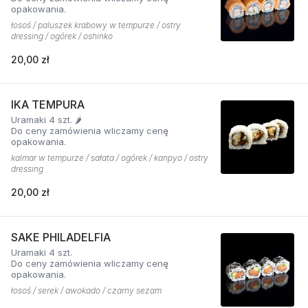
opakowania.
łosoś / paluszek krabowy w tempurze / ostry
dressing / ogórek / oshinko
20,00 zł
IKA TEMPURA
Uramaki 4 szt. 🌶️
Do ceny zamówienia wliczamy cenę
opakowania.
kalmar w tempurze / sałata / ogórek / kanpyo / ostry
dressing
20,00 zł
SAKE PHILADELFIA
Uramaki 4 szt.
Do ceny zamówienia wliczamy cenę
opakowania.
łosoś / serek / awokado / czarny sezam