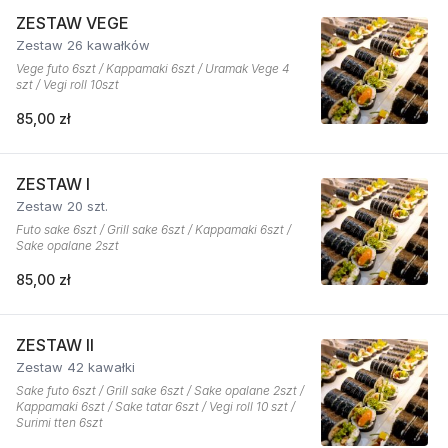
ZESTAW VEGE
Zestaw 26 kawałków
Vege futo 6szt / Kappamaki 6szt / Uramak Vege 4
szt / Vegi roll 10szt
85,00 zł
ZESTAW I
Zestaw 20 szt.
Futo sake 6szt / Grill sake 6szt / Kappamaki 6szt /
Sake opalane 2szt
85,00 zł
ZESTAW II
Zestaw 42 kawałki
Sake futo 6szt / Grill sake 6szt / Sake opalane 2szt /
Kappamaki 6szt / Sake tatar 6szt / Vegi roll 10 szt /
Surimi tten 6szt