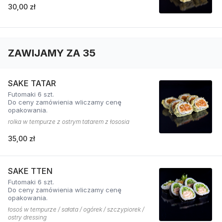
30,00 zł
ZAWIJAMY ZA 35
SAKE TATAR
Futomaki 6 szt.
Do ceny zamówienia wliczamy cenę
opakowania.
rolka w tempurze z ostrym tatarem z łososia
35,00 zł
SAKE TTEN
Futomaki 6 szt.
Do ceny zamówienia wliczamy cenę
opakowania.
łosoś w tempurze / sałata / ogórek / szczypiorek /
ostry dressing