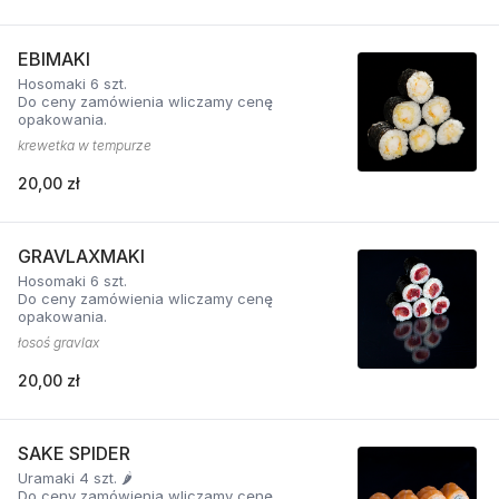
EBIMAKI
Hosomaki 6 szt.
Do ceny zamówienia wliczamy cenę
opakowania.
krewetka w tempurze
20,00 zł
GRAVLAXMAKI
Hosomaki 6 szt.
Do ceny zamówienia wliczamy cenę
opakowania.
łosoś gravlax
20,00 zł
SAKE SPIDER
Uramaki 4 szt. 🌶️
Do ceny zamówienia wliczamy cenę