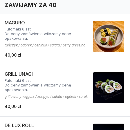
ZAWIJAMY ZA 40
MAGURO
Futomaki 6 szt.
Do ceny zamówienia wliczamy cenę
opakowania.
tuńczyk / ogórek / oshinko / sałata / ostry dressing
40,00 zł
GRILL UNAGI
Futomaki 6 szt.
Do ceny zamówienia wliczamy cenę
opakowania.
grillowany węgorz / kanpyo / sałata / ogórek / serek
40,00 zł
DE LUX ROLL