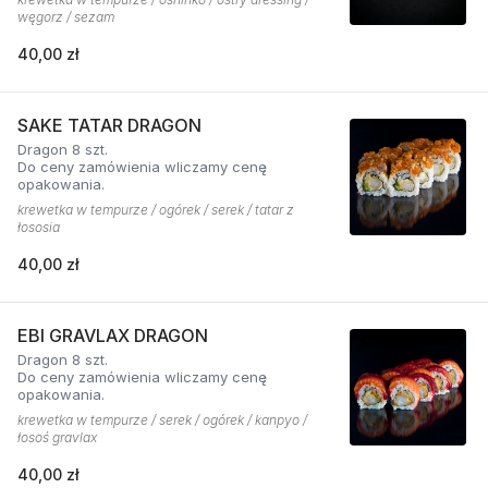
węgorz / sezam
40,00 zł
SAKE TATAR DRAGON
Dragon 8 szt.
Do ceny zamówienia wliczamy cenę
opakowania.
krewetka w tempurze / ogórek / serek / tatar z
łososia
40,00 zł
EBI GRAVLAX DRAGON
Dragon 8 szt.
Do ceny zamówienia wliczamy cenę
opakowania.
krewetka w tempurze / serek / ogórek / kanpyo /
łosoś gravlax
40,00 zł