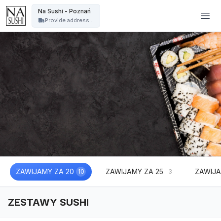
Na Sushi - Poznań - Na Sushi - Poznań
Na Sushi - Poznań
Provide address...
ZAWIJAMY ZA 20
ZAWIJAMY ZA 25
ZAWIJA
10
3
ZESTAWY SUSHI