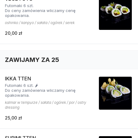
Futomaki 6 szt.
Do ceny zamówienia wliczamy cenę
opakowania.
oshinko / kanpyo / sałata / ogórek / serek
20,00 zł
ZAWIJAMY ZA 25
IKKA TTEN
Futomaki 6 szt. 🌶️
Do ceny zamówienia wliczamy cenę
opakowania.
kalmar w tempurze / sałata / ogórek / por / ostry
dressing
25,00 zł
SURIMI TTEN