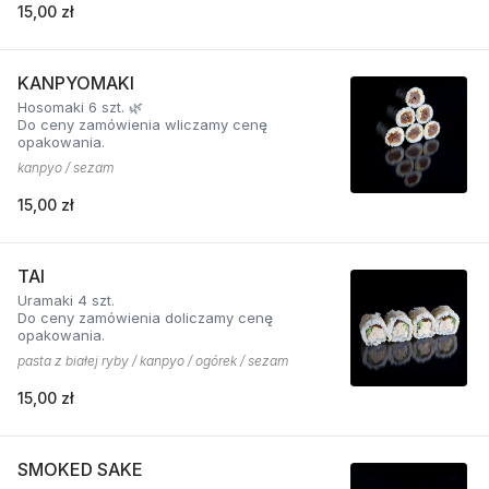
15,00 zł
KANPYOMAKI
Hosomaki 6 szt. 🌿
Do ceny zamówienia wliczamy cenę
opakowania.
kanpyo / sezam
15,00 zł
TAI
Uramaki 4 szt.
Do ceny zamówienia doliczamy cenę
opakowania.
pasta z białej ryby / kanpyo / ogórek / sezam
15,00 zł
SMOKED SAKE