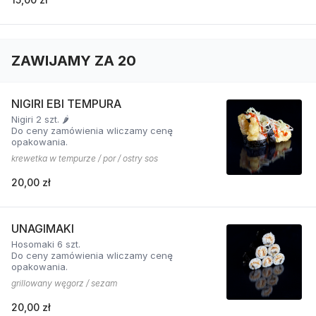
ZAWIJAMY ZA 20
NIGIRI EBI TEMPURA
Nigiri 2 szt. 🌶️
Do ceny zamówienia wliczamy cenę
opakowania.
krewetka w tempurze / por / ostry sos
20,00 zł
UNAGIMAKI
Hosomaki 6 szt.
Do ceny zamówienia wliczamy cenę
opakowania.
grillowany węgorz / sezam
20,00 zł