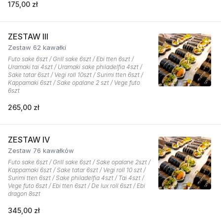
175,00 zł
ZESTAW III
Zestaw 62 kawałki
Futo sake 6szt / Grill sake 6szt / Ebi tten 6szt /
Uramaki tai 4szt / Uramaki sake philadelfia 4szt /
Sake tatar 6szt / Vegi roll 10szt / Surimi tten 6szt /
Kappamaki 6szt / Sake opalane 2 szt / Vege futo
6szt
265,00 zł
ZESTAW IV
Zestaw 76 kawałków
Futo sake 6szt / Grill sake 6szt / Sake opalane 2szt /
Kappamaki 6szt / Sake tatar 6szt / Vegi roll 10 szt /
Surimi tten 6szt / Sake philadelfia 4szt / Tai 4szt /
Vege futo 6szt / Ebi tten 6szt / De lux roll 6szt / Ebi
dragon 8szt
345,00 zł