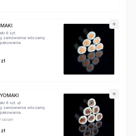
 MAKI
ki 6 szt.
y zamówienia wliczamy
pakowania.
 zł
YOMAKI
i 6 szt. 🌿
y zamówienia wliczamy
pakowania.
/ sezam
 zł