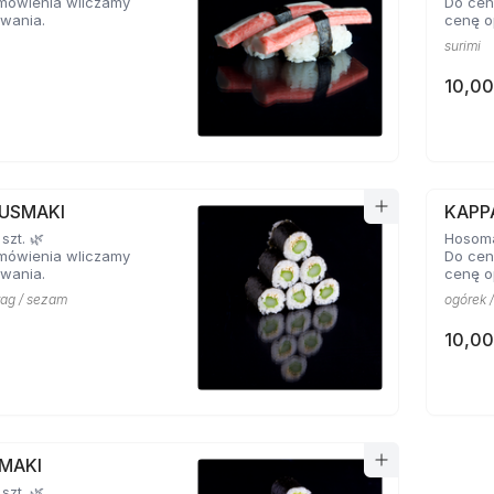
mówienia wliczamy
Do cen
wania.
cenę o
surimi
10,00
USMAKI
KAPP
szt. 🌿
Hosomak
mówienia wliczamy
Do cen
wania.
cenę o
rag / sezam
ogórek 
10,00
MAKI
szt. 🌿