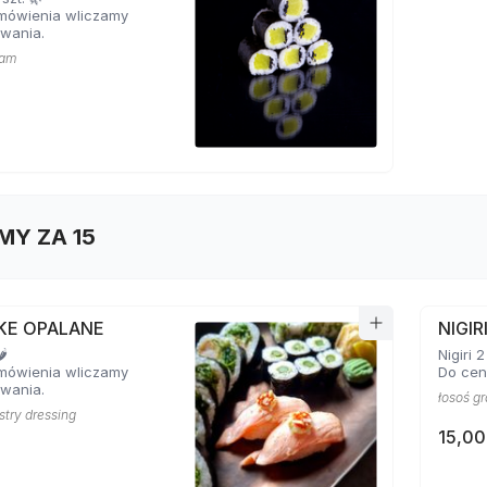
mówienia wliczamy
wania.
zam
MY ZA 15
AKE OPALANE
NIGIR
️
Nigiri 2
mówienia wliczamy
Do cen
wania.
łosoś gr
ostry dressing
15,00