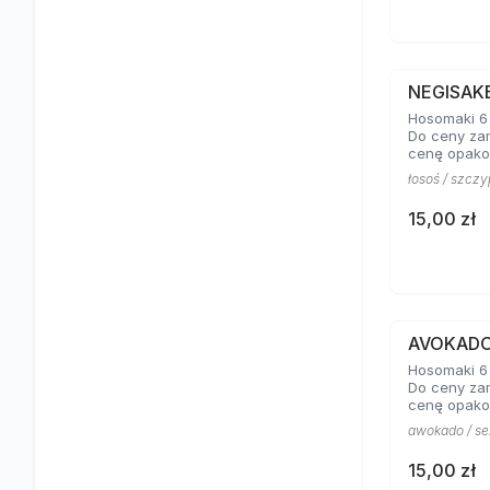
NEGISAK
Hosomaki 6 
Do ceny za
cenę opako
łosoś / szczy
15,00 zł
AVOKAD
Hosomaki 6 
Do ceny za
cenę opako
awokado / s
15,00 zł