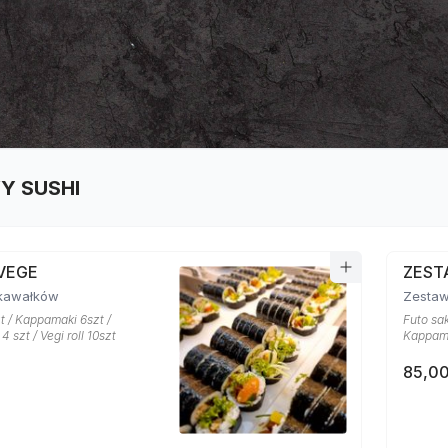
Y SUSHI
VEGE
ZEST
kawałków
Zestaw
t / Kappamaki 6szt /
Futo sak
 szt / Vegi roll 10szt
Kappama
85,00