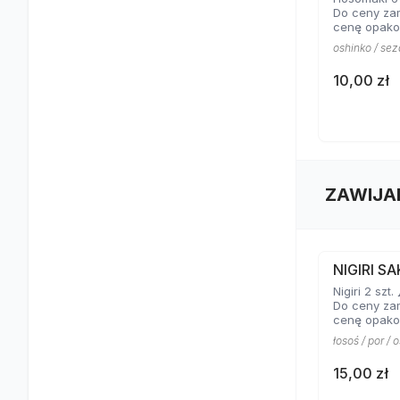
Do ceny za
cenę opako
oshinko / se
10,00 zł
ZAWIJA
NIGIRI S
Nigiri 2 szt. 
Do ceny za
cenę opako
łosoś / por / 
15,00 zł