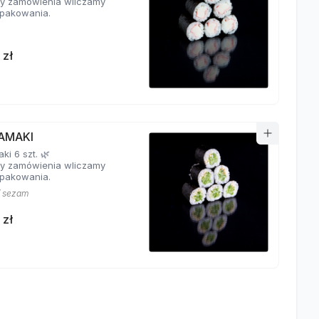
y zamówienia wliczamy
pakowania.
 zł
AMAKI
i 6 szt. 🌿
y zamówienia wliczamy
pakowania.
/ sezam
 zł