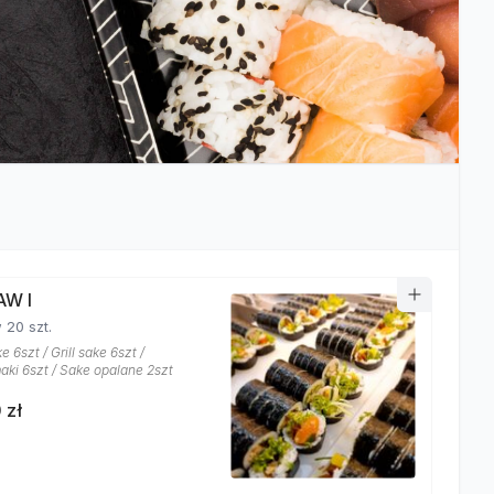
AW I
 20 szt.
e 6szt / Grill sake 6szt /
ki 6szt / Sake opalane 2szt
 zł