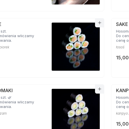
E
SAKE
szt.
Hosoma
mówienia wliczamy
Do cen
wania.
cenę o
piorek
łosoś
15,00
OMAKI
KANP
szt. 🌿
Hosomak
mówienia wliczamy
Do cen
wania.
cenę o
ezam
kanpyo 
15,00