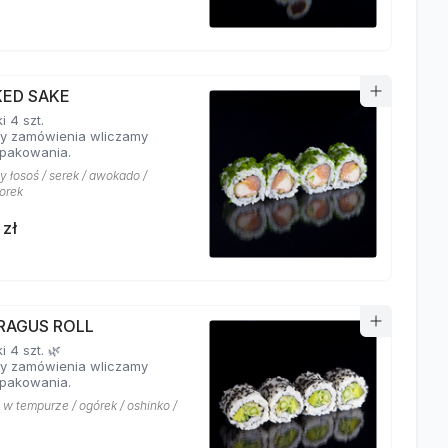
ED SAKE
 4 szt.
y zamówienia wliczamy
pakowania.
 łosoś / serek / awokado /
orek
 zł
RAGUS ROLL
 4 szt. 🌿
y zamówienia wliczamy
pakowania.
 w tempurze / ogórek / oshinko /