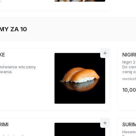
ł
MY ZA 10
AKE
NIGI
Nigiri 2
mówienia wliczamy
Do cen
wania.
cenę o
awokad
10,00
RIMI
SURI
Hosoma