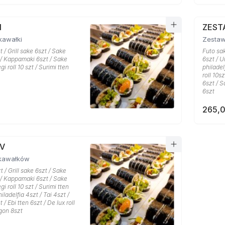
I
ZESTA
kawałki
Zestaw
 / Grill sake 6szt / Sake
Futo sak
 / Kappamaki 6szt / Sake
6szt / U
gi roll 10 szt / Surimi tten
philadel
roll 10s
6szt / S
6szt
265,0
IV
kawałków
 / Grill sake 6szt / Sake
 / Kappamaki 6szt / Sake
gi roll 10 szt / Surimi tten
iladelfia 4szt / Tai 4szt /
 / Ebi tten 6szt / De lux roll
agon 8szt