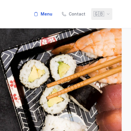
🇬🇧
menu
Contact