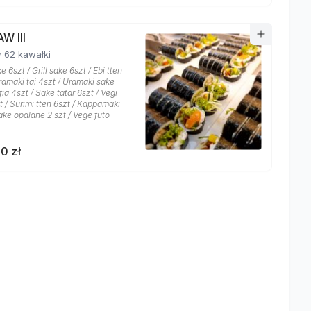
W III
 62 kawałki
e 6szt / Grill sake 6szt / Ebi tten
ramaki tai 4szt / Uramaki sake
fia 4szt / Sake tatar 6szt / Vegi
zt / Surimi tten 6szt / Kappamaki
ake opalane 2 szt / Vege futo
0 zł