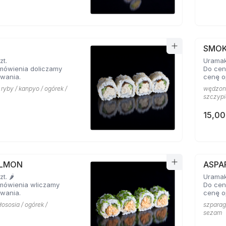
SMOK
zt.
Uramaki
mówienia doliczamy
Do cen
wania.
cenę o
 ryby / kanpyo / ogórek /
wędzony
szczypi
15,00
ALMON
ASPA
. 🌶️
Uramaki
mówienia wliczamy
Do cen
wania.
cenę o
łososia / ogórek /
szparag
sezam