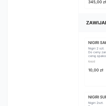
345,00 z
ZAWIJA
NIGIRI S
Nigiri 2 szt.
Do ceny za
cenę opako
łosoś
10,00 zł
NIGIRI SU
Nigiri 2szt.