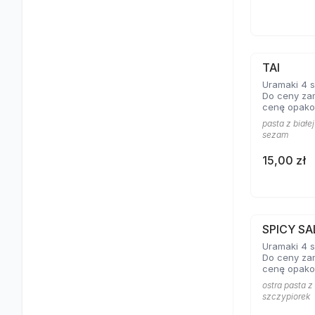
TAI
Uramaki 4 s
Do ceny za
cenę opako
pasta z białej
sezam
15,00 zł
SPICY S
Uramaki 4 szt
Do ceny za
cenę opako
ostra pasta z 
szczypiorek