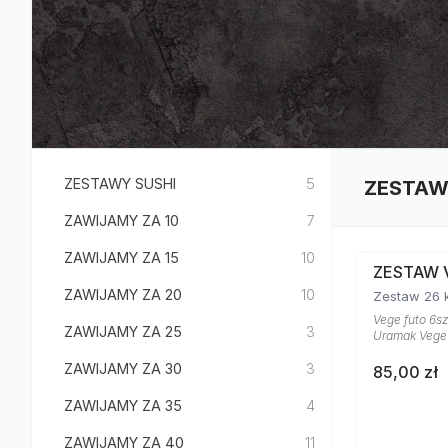
ZESTAWY SUSHI
5
ZESTAW
ZAWIJAMY ZA 10
7
ZAWIJAMY ZA 15
10
ZESTAW 
ZAWIJAMY ZA 20
10
Zestaw 26 
Vege futo 6sz
ZAWIJAMY ZA 25
3
Uramak Vege 4
ZAWIJAMY ZA 30
3
85,00 zł
ZAWIJAMY ZA 35
4
ZAWIJAMY ZA 40
11