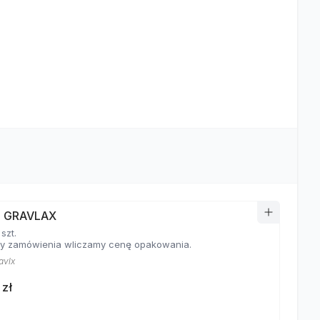
I GRAVLAX
 szt.
y zamówienia wliczamy cenę opakowania.
avlx
 zł