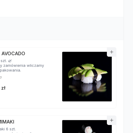
RI AVOCADO
 szt. 🌿
y zamówienia wliczamy
pakowania.
o
 zł
MIMAKI
ki 6 szt.