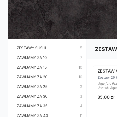
ZESTAWY SUSHI
5
ZESTAW
ZAWIJAMY ZA 10
7
ZAWIJAMY ZA 15
10
ZESTAW 
ZAWIJAMY ZA 20
10
Zestaw 26 
Vege futo 6sz
ZAWIJAMY ZA 25
3
Uramak Vege 4
ZAWIJAMY ZA 30
3
85,00 zł
ZAWIJAMY ZA 35
4
ZAWIJAMY ZA 40
11