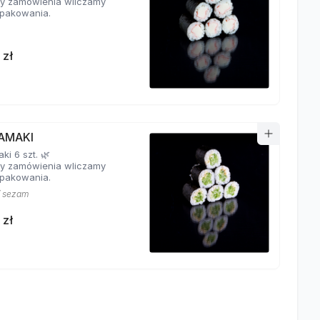
y zamówienia wliczamy
pakowania.
 zł
AMAKI
i 6 szt. 🌿
y zamówienia wliczamy
pakowania.
/ sezam
 zł