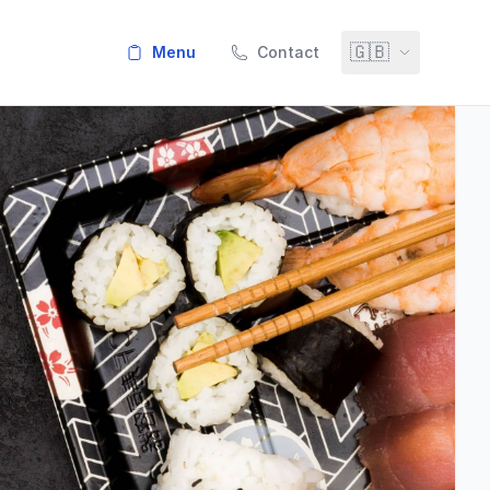
🇬🇧
menu
Contact