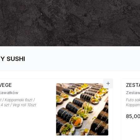
Y SUSHI
VEGE
ZEST
kawałków
Zestaw
t / Kappamaki 6szt /
Futo sak
 szt / Vegi roll 10szt
Kappama
85,00