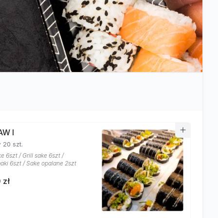
AW I
 20 szt.
e 6szt / Grill sake 6szt /
ki 6szt / Sake opalane 2szt
 zł