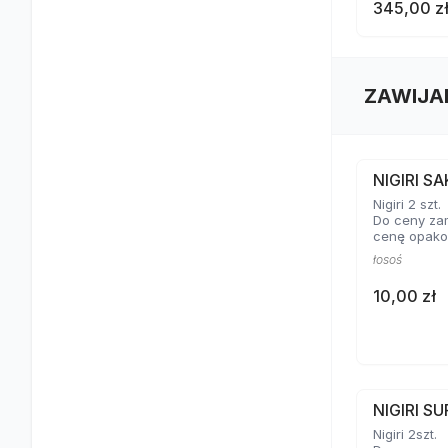
345,00 z
ZAWIJA
NIGIRI S
Nigiri 2 szt.
Do ceny za
cenę opako
łosoś
10,00 zł
NIGIRI SU
Nigiri 2szt.