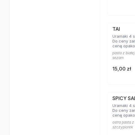
TAI
Uramaki 4 s
Do ceny za
cenę opako
pasta z białej
sezam
15,00 zł
SPICY S
Uramaki 4 szt
Do ceny za
cenę opako
ostra pasta z 
szczypiorek