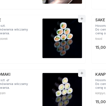
E
SAKE
szt.
Hosoma
mówienia wliczamy
Do cen
wania.
cenę o
piorek
łosoś
15,00
OMAKI
KANP
szt. 🌿
Hosomak
mówienia wliczamy
Do cen
wania.
cenę o
ezam
kanpyo 
15,00