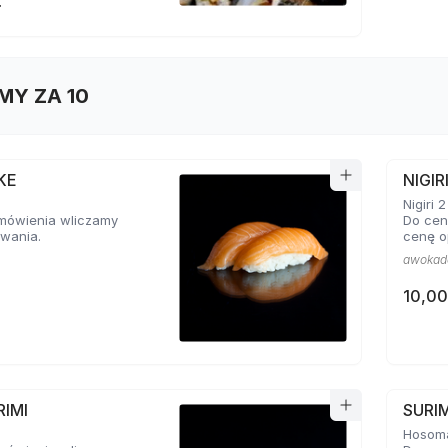
ł
MY ZA 10
AKE
NIGI
Nigiri 2
mówienia wliczamy
Do cen
wania.
cenę o
awokad
10,00
RIMI
SURI
Hosoma