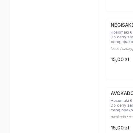
NEGISAK
Hosomaki 6 
Do ceny za
cenę opako
łosoś / szczy
15,00 zł
AVOKAD
Hosomaki 6 
Do ceny za
cenę opako
awokado / s
15,00 zł