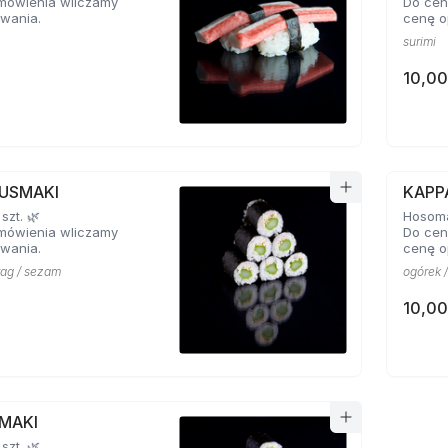
mówienia wliczamy
Do cen
wania.
cenę o
surimi
10,00
USMAKI
KAPP
szt. 🌿
Hosomak
mówienia wliczamy
Do cen
wania.
cenę o
rag / sezam
ogórek 
10,00
MAKI
szt. 🌿