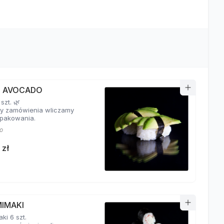
RI AVOCADO
 szt. 🌿
y zamówienia wliczamy
pakowania.
o
 zł
MIMAKI
ki 6 szt.