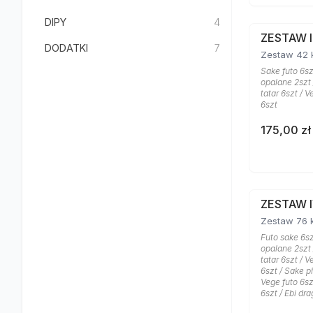
DIPY
4
ZESTAW I
DODATKI
7
Zestaw 42 
Sake futo 6szt
opalane 2szt
tatar 6szt / Ve
6szt
175,00 zł
ZESTAW 
Zestaw 76 
Futo sake 6szt
opalane 2szt
tatar 6szt / Ve
6szt / Sake ph
Vege futo 6szt
6szt / Ebi dr