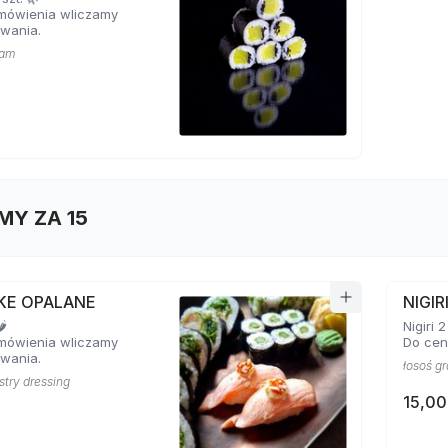
mówienia wliczamy
wania.
zam
MY ZA 15
AKE OPALANE
NIGIR
️
Nigiri 2
mówienia wliczamy
Do cen
wania.
łosoś gr
ostry dressing
15,00