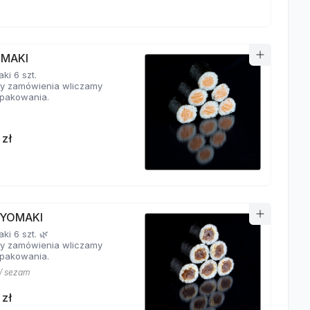
 MAKI
ki 6 szt.
y zamówienia wliczamy
pakowania.
 zł
YOMAKI
i 6 szt. 🌿
y zamówienia wliczamy
pakowania.
/ sezam
 zł