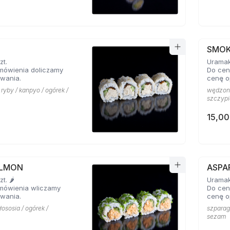
SMOK
zt.
Uramaki
mówienia doliczamy
Do cen
wania.
cenę o
 ryby / kanpyo / ogórek /
wędzony
szczypi
15,00
ALMON
ASPA
. 🌶️
Uramaki
mówienia wliczamy
Do cen
wania.
cenę o
łososia / ogórek /
szparag
sezam