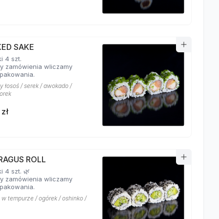
ED SAKE
 4 szt.
y zamówienia wliczamy
pakowania.
 łosoś / serek / awokado /
orek
 zł
RAGUS ROLL
 4 szt. 🌿
y zamówienia wliczamy
pakowania.
 w tempurze / ogórek / oshinko /