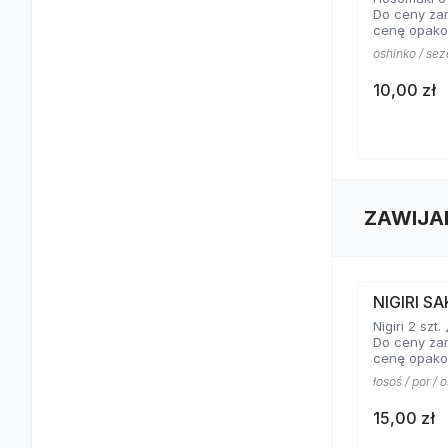
Do ceny za
cenę opako
oshinko / se
10,00 zł
ZAWIJA
NIGIRI S
Nigiri 2 szt. 
Do ceny za
cenę opako
łosoś / por / 
15,00 zł