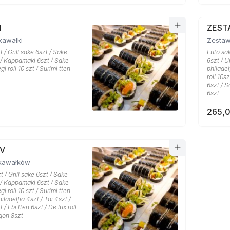
I
ZESTA
kawałki
Zestaw
 / Grill sake 6szt / Sake
Futo sak
 / Kappamaki 6szt / Sake
6szt / U
gi roll 10 szt / Surimi tten
philadel
roll 10s
6szt / S
6szt
265,0
IV
kawałków
 / Grill sake 6szt / Sake
 / Kappamaki 6szt / Sake
gi roll 10 szt / Surimi tten
iladelfia 4szt / Tai 4szt /
 / Ebi tten 6szt / De lux roll
agon 8szt