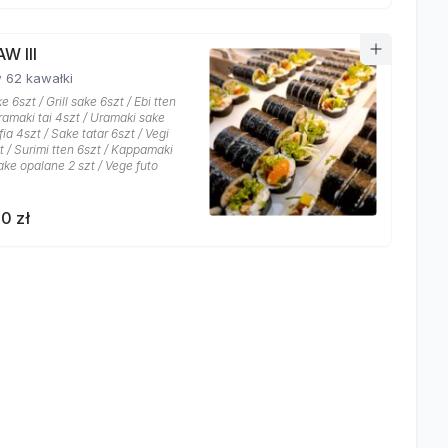
W III
 62 kawałki
e 6szt / Grill sake 6szt / Ebi tten
ramaki tai 4szt / Uramaki sake
fia 4szt / Sake tatar 6szt / Vegi
zt / Surimi tten 6szt / Kappamaki
ake opalane 2 szt / Vege futo
0 zł