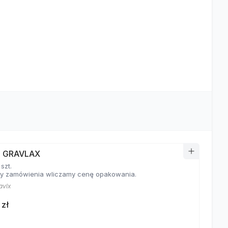
I GRAVLAX
 szt.
y zamówienia wliczamy cenę opakowania.
avlx
 zł