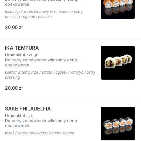
opakowania.
łosoś / paluszek krabowy w tempurze / ostry
dressing / ogórek / oshinko
20,00 zł
IKA TEMPURA
Uramaki 4 szt. 🌶️
Do ceny zamówienia wliczamy cenę
opakowania.
kalmar w tempurze / sałata / ogórek / kanpyo / ostry
dressing
20,00 zł
SAKE PHILADELFIA
Uramaki 4 szt.
Do ceny zamówienia wliczamy cenę
opakowania.
łosoś / serek / awokado / czarny sezam