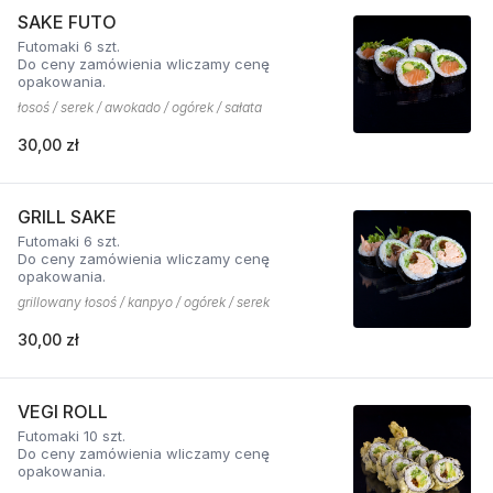
SAKE FUTO
Futomaki 6 szt.
Do ceny zamówienia wliczamy cenę
opakowania.
łosoś / serek / awokado / ogórek / sałata
30,00 zł
GRILL SAKE
Futomaki 6 szt.
Do ceny zamówienia wliczamy cenę
opakowania.
grillowany łosoś / kanpyo / ogórek / serek
30,00 zł
VEGI ROLL
Futomaki 10 szt.
Do ceny zamówienia wliczamy cenę
opakowania.