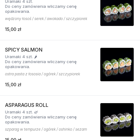
Uramaki 4 szt.
Do ceny zamówienia wliczamy cenę
opakowania.
wędzony łosoś / serek / awokado / szczypiorek
15,00 zł
SPICY SALMON
Uramaki 4 szt. 🌶️
Do ceny zamówienia wliczamy cenę
opakowania.
ostra pasta z łososia / ogórek / szczypiorek
15,00 zł
ASPARAGUS ROLL
Uramaki 4 szt. 🌿
Do ceny zamówienia wliczamy cenę
opakowania.
szparag w tempurze / ogórek / oshinko / sezam
15,00 zł