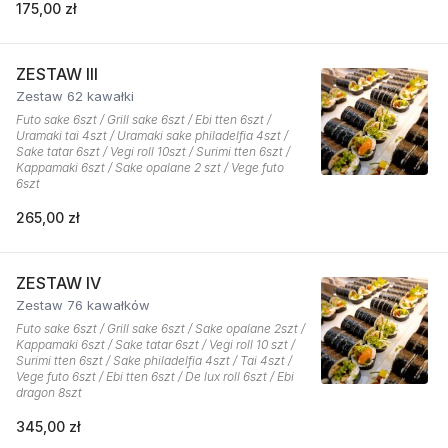
175,00 zł
ZESTAW III
Zestaw 62 kawałki
Futo sake 6szt / Grill sake 6szt / Ebi tten 6szt /
Uramaki tai 4szt / Uramaki sake philadelfia 4szt /
Sake tatar 6szt / Vegi roll 10szt / Surimi tten 6szt /
Kappamaki 6szt / Sake opalane 2 szt / Vege futo
6szt
265,00 zł
ZESTAW IV
Zestaw 76 kawałków
Futo sake 6szt / Grill sake 6szt / Sake opalane 2szt /
Kappamaki 6szt / Sake tatar 6szt / Vegi roll 10 szt /
Surimi tten 6szt / Sake philadelfia 4szt / Tai 4szt /
Vege futo 6szt / Ebi tten 6szt / De lux roll 6szt / Ebi
dragon 8szt
345,00 zł