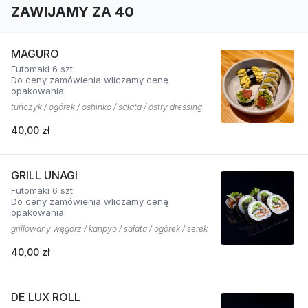
ZAWIJAMY ZA 40
MAGURO
Futomaki 6 szt.
Do ceny zamówienia wliczamy cenę
opakowania.
tuńczyk / ogórek / oshinko / sałata / ostry dressing
40,00 zł
GRILL UNAGI
Futomaki 6 szt.
Do ceny zamówienia wliczamy cenę
opakowania.
grillowany węgorz / kanpyo / sałata / ogórek / serek
40,00 zł
DE LUX ROLL