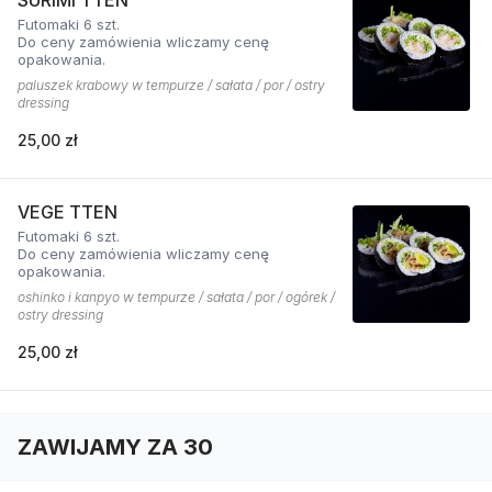
Futomaki 6 szt.
Do ceny zamówienia wliczamy cenę
opakowania.
paluszek krabowy w tempurze / sałata / por / ostry
dressing
25,00 zł
VEGE TTEN
Futomaki 6 szt.
Do ceny zamówienia wliczamy cenę
opakowania.
oshinko i kanpyo w tempurze / sałata / por / ogórek /
ostry dressing
25,00 zł
ZAWIJAMY ZA 30