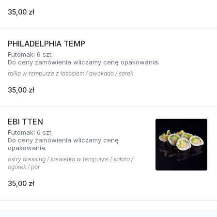
35,00 zł
PHILADELPHIA TEMP
Futomaki 6 szt.
Do ceny zamówienia wliczamy cenę opakowania.
rolka w tempurze z łososiem / awokado / serek
35,00 zł
EBI TTEN
Futomaki 6 szt.
Do ceny zamówienia wliczamy cenę
opakowania.
ostry dressing / krewetka w tempurze / sałata /
ogórek / por
35,00 zł