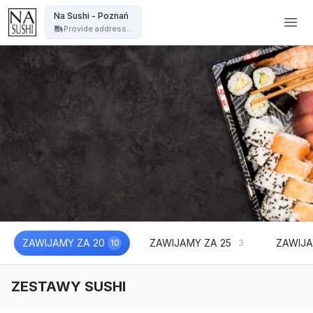
Na Sushi - Poznań - Na Sushi - Poznań
Na Sushi - Poznań
Provide address...
ZAWIJAMY ZA 20
ZAWIJAMY ZA 25
ZAWIJA
10
3
ZESTAWY SUSHI