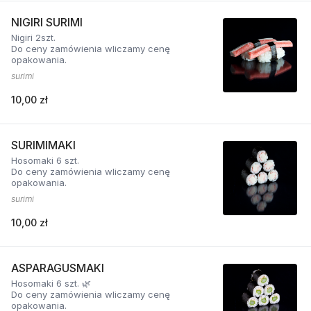
NIGIRI SURIMI
Nigiri 2szt.
Do ceny zamówienia wliczamy cenę
opakowania.
surimi
10,00 zł
SURIMIMAKI
Hosomaki 6 szt.
Do ceny zamówienia wliczamy cenę
opakowania.
surimi
10,00 zł
ASPARAGUSMAKI
Hosomaki 6 szt. 🌿
Do ceny zamówienia wliczamy cenę
opakowania.