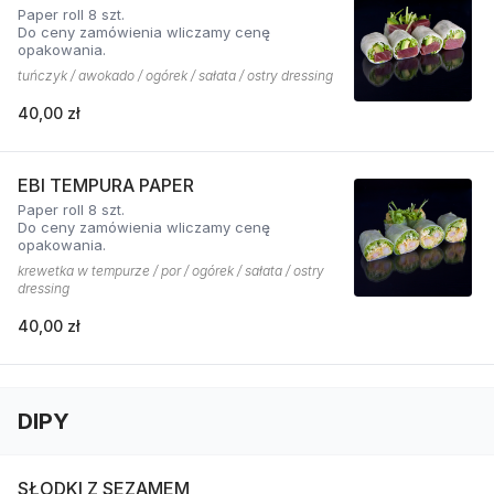
Paper roll 8 szt.
Do ceny zamówienia wliczamy cenę
opakowania.
tuńczyk / awokado / ogórek / sałata / ostry dressing
40,00 zł
EBI TEMPURA PAPER
Paper roll 8 szt.
Do ceny zamówienia wliczamy cenę
opakowania.
krewetka w tempurze / por / ogórek / sałata / ostry
dressing
40,00 zł
DIPY
SŁODKI Z SEZAMEM