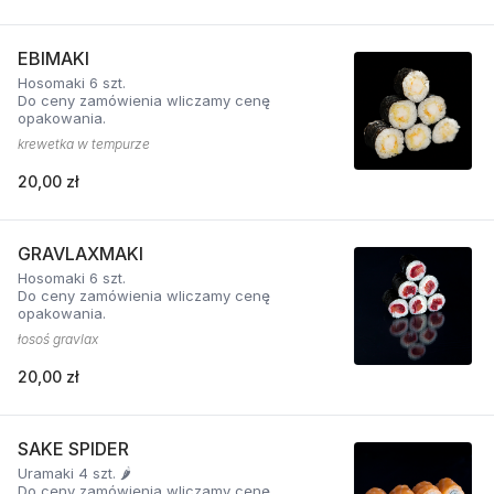
EBIMAKI
Hosomaki 6 szt.
Do ceny zamówienia wliczamy cenę
opakowania.
krewetka w tempurze
20,00 zł
GRAVLAXMAKI
Hosomaki 6 szt.
Do ceny zamówienia wliczamy cenę
opakowania.
łosoś gravlax
20,00 zł
SAKE SPIDER
Uramaki 4 szt. 🌶️
Do ceny zamówienia wliczamy cenę