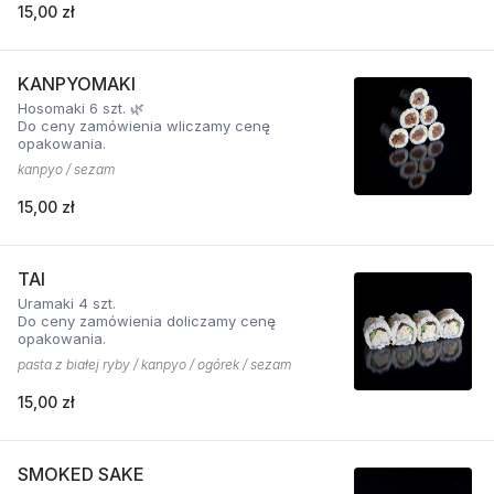
15,00 zł
KANPYOMAKI
Hosomaki 6 szt. 🌿
Do ceny zamówienia wliczamy cenę
opakowania.
kanpyo / sezam
15,00 zł
TAI
Uramaki 4 szt.
Do ceny zamówienia doliczamy cenę
opakowania.
pasta z białej ryby / kanpyo / ogórek / sezam
15,00 zł
SMOKED SAKE