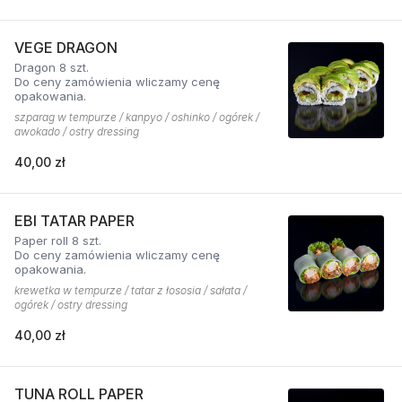
VEGE DRAGON
Dragon 8 szt.
Do ceny zamówienia wliczamy cenę
opakowania.
szparag w tempurze / kanpyo / oshinko / ogórek /
awokado / ostry dressing
40,00 zł
EBI TATAR PAPER
Paper roll 8 szt.
Do ceny zamówienia wliczamy cenę
opakowania.
krewetka w tempurze / tatar z łososia / sałata /
ogórek / ostry dressing
40,00 zł
TUNA ROLL PAPER