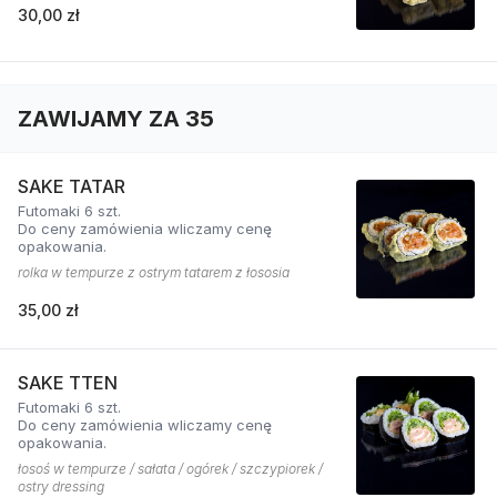
30,00 zł
ZAWIJAMY ZA 35
SAKE TATAR
Futomaki 6 szt.
Do ceny zamówienia wliczamy cenę
opakowania.
rolka w tempurze z ostrym tatarem z łososia
35,00 zł
SAKE TTEN
Futomaki 6 szt.
Do ceny zamówienia wliczamy cenę
opakowania.
łosoś w tempurze / sałata / ogórek / szczypiorek /
ostry dressing