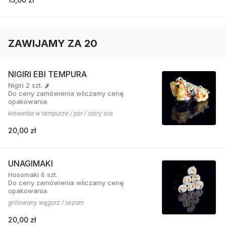
ZAWIJAMY ZA 20
NIGIRI EBI TEMPURA
Nigiri 2 szt. 🌶️
Do ceny zamówienia wliczamy cenę
opakowania.
krewetka w tempurze / por / ostry sos
20,00 zł
UNAGIMAKI
Hosomaki 6 szt.
Do ceny zamówienia wliczamy cenę
opakowania.
grillowany węgorz / sezam
20,00 zł