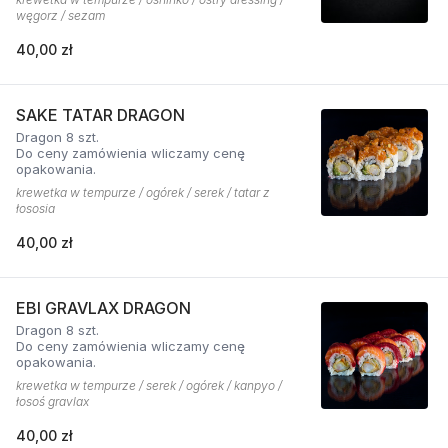
węgorz / sezam
40,00 zł
SAKE TATAR DRAGON
Dragon 8 szt.
Do ceny zamówienia wliczamy cenę
opakowania.
krewetka w tempurze / ogórek / serek / tatar z
łososia
40,00 zł
EBI GRAVLAX DRAGON
Dragon 8 szt.
Do ceny zamówienia wliczamy cenę
opakowania.
krewetka w tempurze / serek / ogórek / kanpyo /
łosoś gravlax
40,00 zł