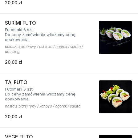
20,00 zł
SURIMI FUTO
Futomaki 6 szt.
Do ceny zamówienia wliczamy cenę
opakowania.
paluszek krabowy / oshinko / ogórek / sałata /
dressing
20,00 zł
TAI FUTO
Futomaki 6 szt.
Do ceny zamówienia wliczamy cenę
opakowania.
pasta z białej ryby / kanpyo / ogórek / sałata
20,00 zł
VEGE FUTO