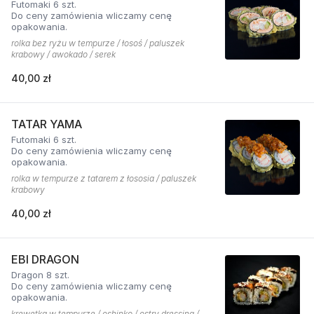
Futomaki 6 szt.
Do ceny zamówienia wliczamy cenę
opakowania.
rolka bez ryżu w tempurze / łosoś / paluszek
krabowy / awokado / serek
40,00 zł
TATAR YAMA
Futomaki 6 szt.
Do ceny zamówienia wliczamy cenę
opakowania.
rolka w tempurze z tatarem z łososia / paluszek
krabowy
40,00 zł
EBI DRAGON
Dragon 8 szt.
Do ceny zamówienia wliczamy cenę
opakowania.
krewetka w tempurze / oshinko / ostry dressing /