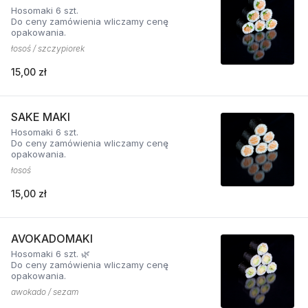
Hosomaki 6 szt.
Do ceny zamówienia wliczamy cenę
opakowania.
łosoś / szczypiorek
15,00 zł
SAKE MAKI
Hosomaki 6 szt.
Do ceny zamówienia wliczamy cenę
opakowania.
łosoś
15,00 zł
AVOKADOMAKI
Hosomaki 6 szt. 🌿
Do ceny zamówienia wliczamy cenę
opakowania.
awokado / sezam