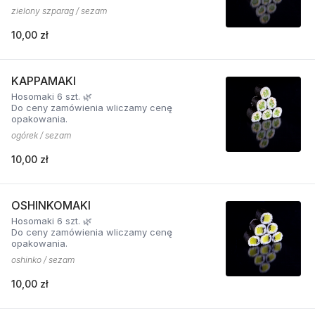
zielony szparag / sezam
10,00 zł
KAPPAMAKI
Hosomaki 6 szt. 🌿
Do ceny zamówienia wliczamy cenę
opakowania.
ogórek / sezam
10,00 zł
OSHINKOMAKI
Hosomaki 6 szt. 🌿
Do ceny zamówienia wliczamy cenę
opakowania.
oshinko / sezam
10,00 zł