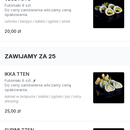
Futomaki 6 szt.
Do ceny zamówienia wliczamy cenę
opakowania.
oshinko / kanpyo / sałata / ogórek / serek
20,00 zł
ZAWIJAMY ZA 25
IKKA TTEN
Futomaki 6 szt. 🌶️
Do ceny zamówienia wliczamy cenę
opakowania.
kalmar w tempurze / sałata / ogórek / por / ostry
dressing
25,00 zł
SURIMI TTEN