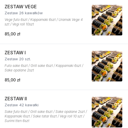
ZESTAW VEGE
Zestaw 26 kawałków
Vege futo 6szt / Kappamaki 6szt / Uramak Vege 4
szt / Vegi roll 10szt
85,00 zł
ZESTAW I
Zestaw 20 szt.
Futo sake 6szt / Grill sake 6szt / Kappamaki 6szt /
Sake opalane 2szt
85,00 zł
ZESTAW II
Zestaw 42 kawałki
Sake futo 6szt / Grill sake 6szt / Sake opalane 2szt /
Kappamaki 6szt / Sake tatar 6szt / Vegi roll 10 szt /
Surimi tten 6szt