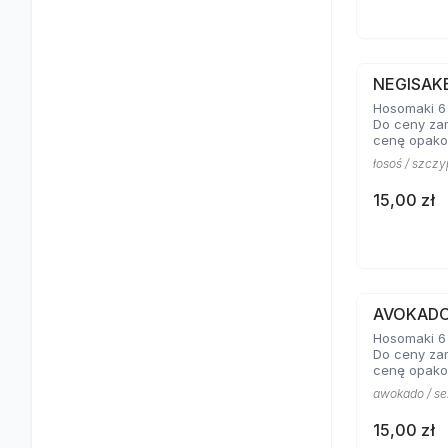
NEGISAK
Hosomaki 6 
Do ceny za
cenę opako
łosoś / szczy
15,00 zł
AVOKAD
Hosomaki 6 
Do ceny za
cenę opako
awokado / s
15,00 zł