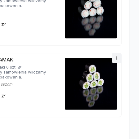
y zamówienia wliczamy
pakowania.
 zł
AMAKI
i 6 szt. 🌿
y zamówienia wliczamy
pakowania.
/ sezam
 zł