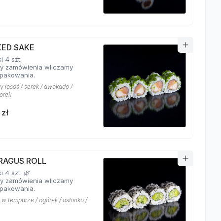
ED SAKE
 4 szt.
y zamówienia wliczamy
pakowania.
 łosoś / serek / awokado /
orek
 zł
RAGUS ROLL
 4 szt. 🌿
y zamówienia wliczamy
pakowania.
 w tempurze / ogórek / oshinko /