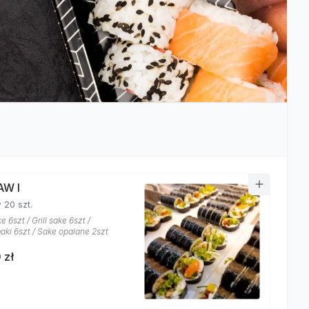
AW I
 20 szt.
e 6szt / Grill sake 6szt /
ki 6szt / Sake opalane 2szt
 zł