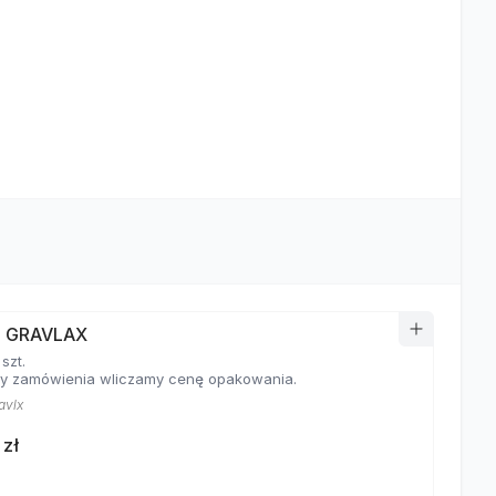
I GRAVLAX
 szt.
y zamówienia wliczamy cenę opakowania.
avlx
 zł