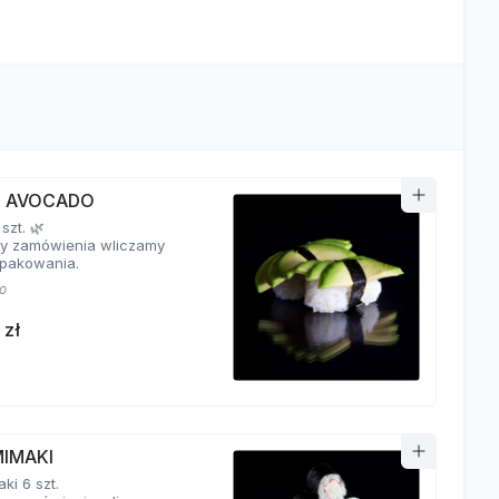
RI AVOCADO
 szt. 🌿
y zamówienia wliczamy
pakowania.
o
 zł
MIMAKI
ki 6 szt.