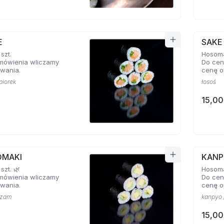
E
SAKE
szt.
Hosoma
mówienia wliczamy
Do cen
wania.
cenę o
piorek
łosoś
15,00
OMAKI
KANP
szt. 🌿
Hosomak
mówienia wliczamy
Do cen
wania.
cenę o
ezam
kanpyo 
15,00