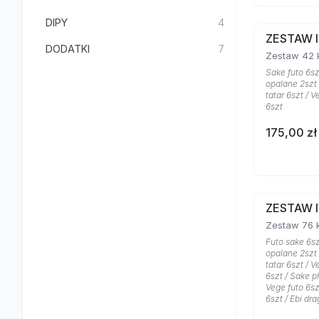
DIPY
4
ZESTAW I
DODATKI
7
Zestaw 42 
Sake futo 6szt
opalane 2szt
tatar 6szt / Ve
6szt
175,00 zł
ZESTAW 
Zestaw 76 
Futo sake 6szt
opalane 2szt
tatar 6szt / Ve
6szt / Sake ph
Vege futo 6szt
6szt / Ebi dr