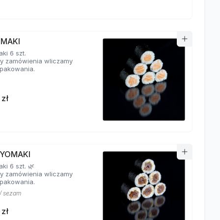
 MAKI
ki 6 szt.
y zamówienia wliczamy
pakowania.
 zł
YOMAKI
i 6 szt. 🌿
y zamówienia wliczamy
pakowania.
/ sezam
 zł