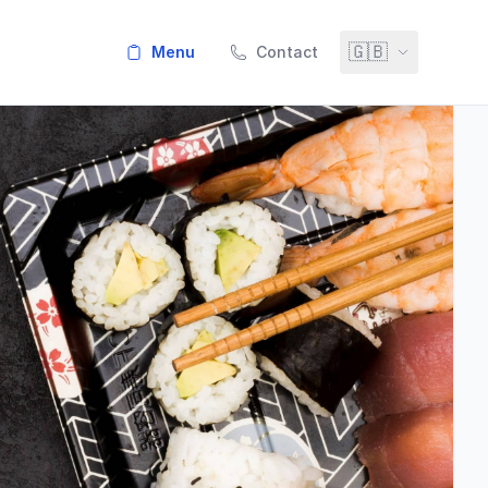
🇬🇧
menu
Contact