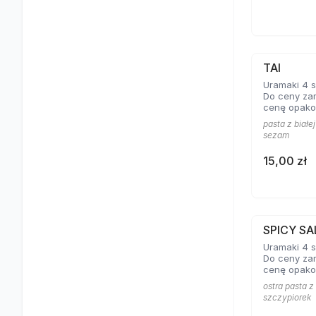
TAI
Uramaki 4 s
Do ceny za
cenę opako
pasta z białej
sezam
15,00 zł
SPICY S
Uramaki 4 szt
Do ceny za
cenę opako
ostra pasta z 
szczypiorek