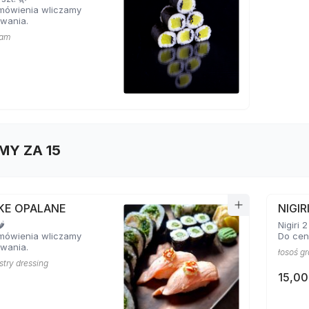
mówienia wliczamy
wania.
zam
MY ZA 15
AKE OPALANE
NIGIR
️
Nigiri 2
mówienia wliczamy
Do cen
wania.
łosoś gr
ostry dressing
15,00