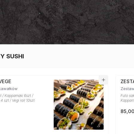
Y SUSHI
VEGE
ZEST
kawałków
Zestaw
t / Kappamaki 6szt /
Futo sak
 szt / Vegi roll 10szt
Kappama
85,00