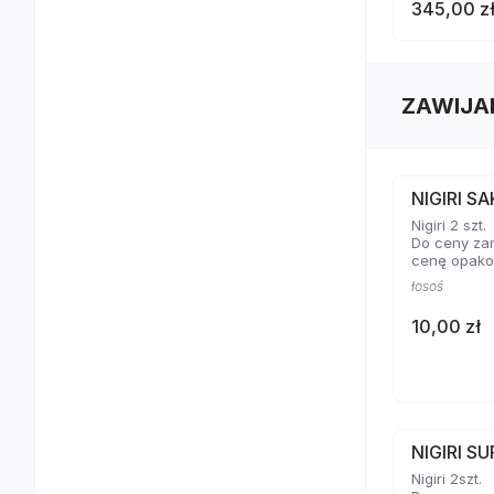
345,00 z
ZAWIJA
NIGIRI S
Nigiri 2 szt.
Do ceny za
cenę opako
łosoś
10,00 zł
NIGIRI SU
Nigiri 2szt.