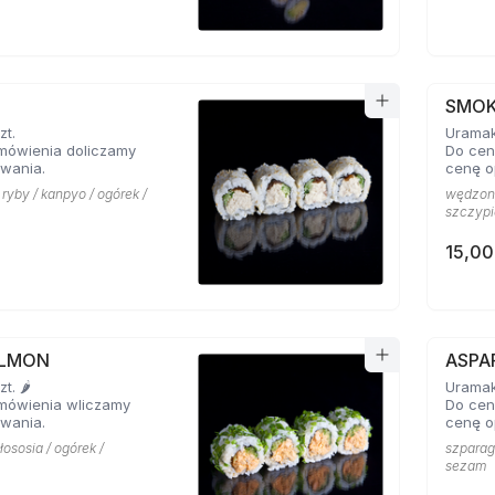
SMOK
zt.
Uramaki
mówienia doliczamy
Do cen
wania.
cenę o
 ryby / kanpyo / ogórek /
wędzony
szczypi
15,00
ALMON
ASPA
. 🌶️
Uramaki
mówienia wliczamy
Do cen
wania.
cenę o
łososia / ogórek /
szparag
sezam