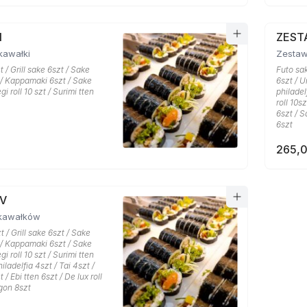
I
ZESTA
kawałki
Zestaw
 / Grill sake 6szt / Sake
Futo sak
 / Kappamaki 6szt / Sake
6szt / U
gi roll 10 szt / Surimi tten
philadel
roll 10s
6szt / S
6szt
265,0
IV
kawałków
 / Grill sake 6szt / Sake
 / Kappamaki 6szt / Sake
gi roll 10 szt / Surimi tten
iladelfia 4szt / Tai 4szt /
 / Ebi tten 6szt / De lux roll
agon 8szt