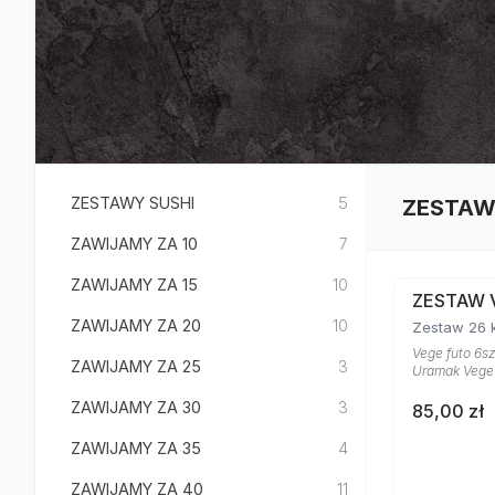
ZESTAWY SUSHI
5
ZESTAW
ZAWIJAMY ZA 10
7
ZAWIJAMY ZA 15
10
ZESTAW 
ZAWIJAMY ZA 20
10
Zestaw 26 
Vege futo 6sz
ZAWIJAMY ZA 25
3
Uramak Vege 4
ZAWIJAMY ZA 30
3
85,00 zł
ZAWIJAMY ZA 35
4
ZAWIJAMY ZA 40
11