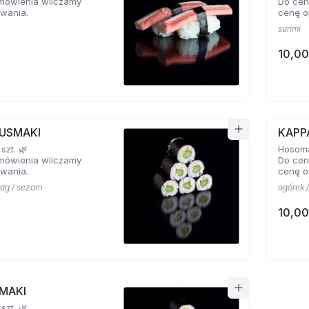
mówienia wliczamy
Do cen
wania.
cenę o
surimi
10,00
USMAKI
KAPP
szt. 🌿
Hosomak
mówienia wliczamy
Do cen
wania.
cenę o
rag / sezam
ogórek 
10,00
MAKI
szt. 🌿