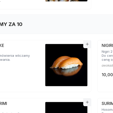
ł
MY ZA 10
AKE
NIGI
Nigiri 2
mówienia wliczamy
Do cen
wania.
cenę o
awokad
10,00
RIMI
SURI
Hosoma