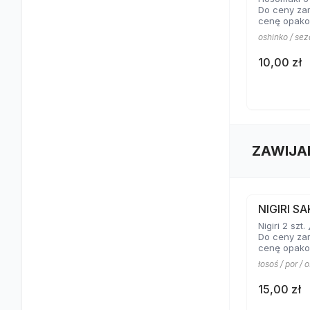
Do ceny za
cenę opako
oshinko / se
10,00 zł
ZAWIJA
NIGIRI S
Nigiri 2 szt. 
Do ceny za
cenę opako
łosoś / por / 
15,00 zł