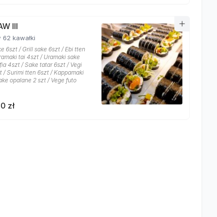
W III
 62 kawałki
e 6szt / Grill sake 6szt / Ebi tten
ramaki tai 4szt / Uramaki sake
fia 4szt / Sake tatar 6szt / Vegi
zt / Surimi tten 6szt / Kappamaki
ake opalane 2 szt / Vege futo
0 zł